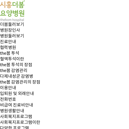
더봄둘러보기
병원장인사
병원둘러보기
진료안내
협력병원
the봄 투석
혈액투석이란
the봄 투석의 장점
the봄 감염관리
다제내성균 감염병
the봄 감염관리의 장점
이용안내
입퇴원 및 외래안내
전화번호
비급여 진료비안내
병원생활안내
사회복지프로그램
사회복지프로그램이란
다양한 프로그램