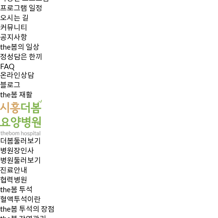
프로그램 일정
오시는 길
커뮤니티
공지사항
the봄의 일상
정성담은 한끼
FAQ
온라인상담
블로그
the봄 재활
더봄둘러보기
병원장인사
병원둘러보기
진료안내
협력병원
the봄 투석
혈액투석이란
the봄 투석의 장점