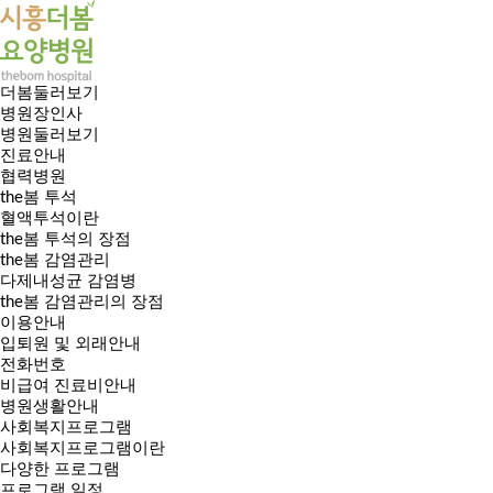
더봄둘러보기
병원장인사
병원둘러보기
진료안내
협력병원
the봄 투석
혈액투석이란
the봄 투석의 장점
the봄 감염관리
다제내성균 감염병
the봄 감염관리의 장점
이용안내
입퇴원 및 외래안내
전화번호
비급여 진료비안내
병원생활안내
사회복지프로그램
사회복지프로그램이란
다양한 프로그램
프로그램 일정