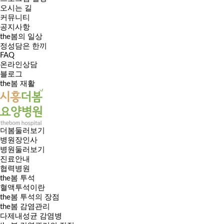
오시는 길
커뮤니티
공지사항
the봄의 일상
정성담은 한끼
FAQ
온라인상담
블로그
the봄 재활
더봄둘러보기
병원장인사
병원둘러보기
진료안내
협력병원
the봄 투석
혈액투석이란
the봄 투석의 장점
the봄 감염관리
다제내성균 감염병