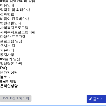
the봄 감염관리의 장점
이용안내
입퇴원 및 외래안내
전화번호
비급여 진료비안내
병원생활안내
사회복지프로그램
사회복지프로그램이란
다양한 프로그램
프로그램 일정
오시는 길
커뮤니티
공지사항
the봄의 일상
정성담은 한끼
FAQ
온라인상담
블로그
the봄 재활
온라인
상담
Total 0건
1 페이지
글쓰기