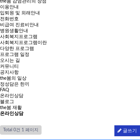
the봄 감염관리의 장점
이용안내
입퇴원 및 외래안내
전화번호
비급여 진료비안내
병원생활안내
사회복지프로그램
사회복지프로그램이란
다양한 프로그램
프로그램 일정
오시는 길
커뮤니티
공지사항
the봄의 일상
정성담은 한끼
FAQ
온라인상담
블로그
the봄 재활
온라인
상담
Total 0건
1 페이지
글쓰기