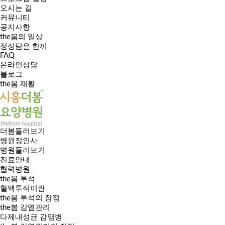
오시는 길
커뮤니티
공지사항
the봄의 일상
정성담은 한끼
FAQ
온라인상담
블로그
the봄 재활
더봄둘러보기
병원장인사
병원둘러보기
진료안내
협력병원
the봄 투석
혈액투석이란
the봄 투석의 장점
the봄 감염관리
다제내성균 감염병