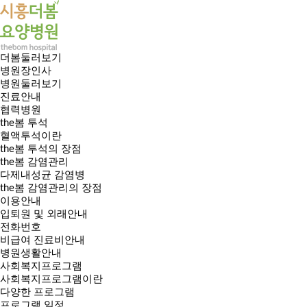
더봄둘러보기
병원장인사
병원둘러보기
진료안내
협력병원
the봄 투석
혈액투석이란
the봄 투석의 장점
the봄 감염관리
다제내성균 감염병
the봄 감염관리의 장점
이용안내
입퇴원 및 외래안내
전화번호
비급여 진료비안내
병원생활안내
사회복지프로그램
사회복지프로그램이란
다양한 프로그램
프로그램 일정