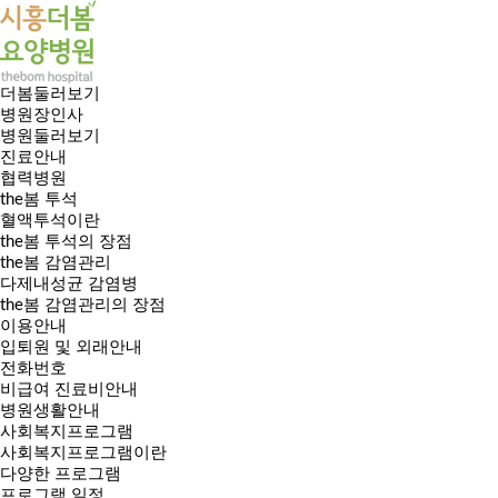
더봄둘러보기
병원장인사
병원둘러보기
진료안내
협력병원
the봄 투석
혈액투석이란
the봄 투석의 장점
the봄 감염관리
다제내성균 감염병
the봄 감염관리의 장점
이용안내
입퇴원 및 외래안내
전화번호
비급여 진료비안내
병원생활안내
사회복지프로그램
사회복지프로그램이란
다양한 프로그램
프로그램 일정