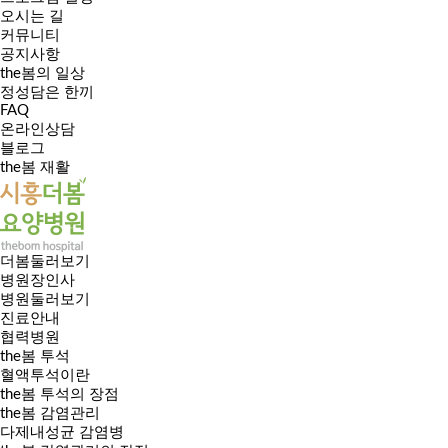
오시는 길
커뮤니티
공지사항
the봄의 일상
정성담은 한끼
FAQ
온라인상담
블로그
the봄 재활
더봄둘러보기
병원장인사
병원둘러보기
진료안내
협력병원
the봄 투석
혈액투석이란
the봄 투석의 장점
the봄 감염관리
다제내성균 감염병