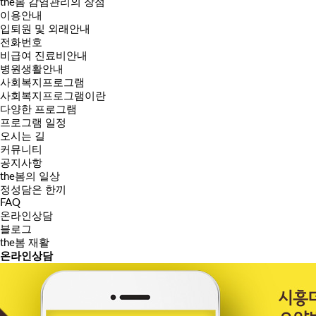
the봄 감염관리의 장점
이용안내
입퇴원 및 외래안내
전화번호
비급여 진료비안내
병원생활안내
사회복지프로그램
사회복지프로그램이란
다양한 프로그램
프로그램 일정
오시는 길
커뮤니티
공지사항
the봄의 일상
정성담은 한끼
FAQ
온라인상담
블로그
the봄 재활
온라인
상담