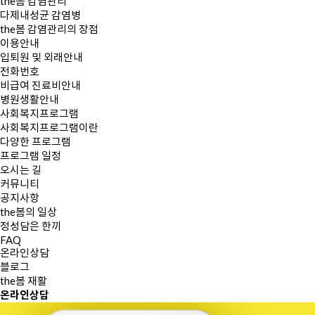
the봄 감염관리
다제내성균 감염병
the봄 감염관리의 장점
이용안내
입퇴원 및 외래안내
전화번호
비급여 진료비안내
병원생활안내
사회복지프로그램
사회복지프로그램이란
다양한 프로그램
프로그램 일정
오시는 길
커뮤니티
공지사항
the봄의 일상
정성담은 한끼
FAQ
온라인상담
블로그
the봄 재활
온라인
상담