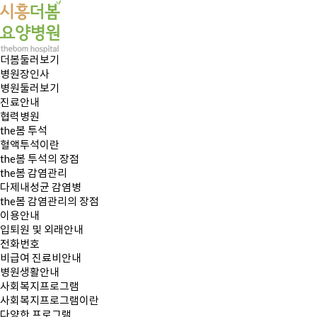
더봄둘러보기
병원장인사
병원둘러보기
진료안내
협력병원
the봄 투석
혈액투석이란
the봄 투석의 장점
the봄 감염관리
다제내성균 감염병
the봄 감염관리의 장점
이용안내
입퇴원 및 외래안내
전화번호
비급여 진료비안내
병원생활안내
사회복지프로그램
사회복지프로그램이란
다양한 프로그램