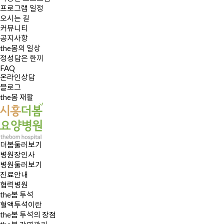
프로그램 일정
오시는 길
커뮤니티
공지사항
the봄의 일상
정성담은 한끼
FAQ
온라인상담
블로그
the봄 재활
더봄둘러보기
병원장인사
병원둘러보기
진료안내
협력병원
the봄 투석
혈액투석이란
the봄 투석의 장점