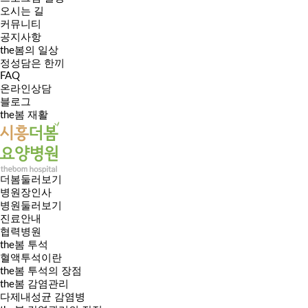
오시는 길
커뮤니티
공지사항
the봄의 일상
정성담은 한끼
FAQ
온라인상담
블로그
the봄 재활
더봄둘러보기
병원장인사
병원둘러보기
진료안내
협력병원
the봄 투석
혈액투석이란
the봄 투석의 장점
the봄 감염관리
다제내성균 감염병