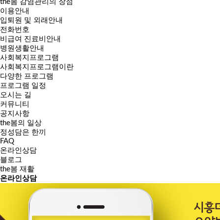
the봄 감염관리의 장점
이용안내
입퇴원 및 외래안내
전화번호
비급여 진료비안내
병원생활안내
사회복지프로그램
사회복지프로그램이란
다양한 프로그램
프로그램 일정
오시는 길
커뮤니티
공지사항
the봄의 일상
정성담은 한끼
FAQ
온라인상담
블로그
the봄 재활
온라인
상담