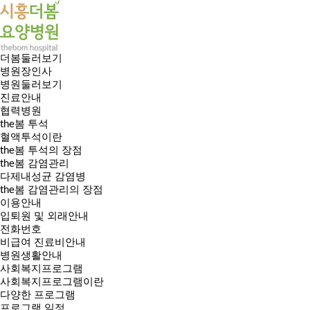
더봄둘러보기
병원장인사
병원둘러보기
진료안내
협력병원
the봄 투석
혈액투석이란
the봄 투석의 장점
the봄 감염관리
다제내성균 감염병
the봄 감염관리의 장점
이용안내
입퇴원 및 외래안내
전화번호
비급여 진료비안내
병원생활안내
사회복지프로그램
사회복지프로그램이란
다양한 프로그램
프로그램 일정