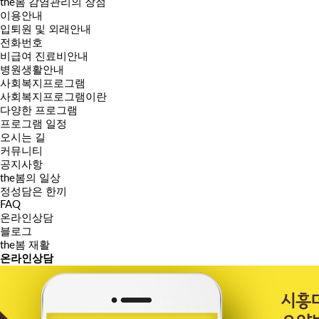
the봄 감염관리의 장점
이용안내
입퇴원 및 외래안내
전화번호
비급여 진료비안내
병원생활안내
사회복지프로그램
사회복지프로그램이란
다양한 프로그램
프로그램 일정
오시는 길
커뮤니티
공지사항
the봄의 일상
정성담은 한끼
FAQ
온라인상담
블로그
the봄 재활
온라인
상담