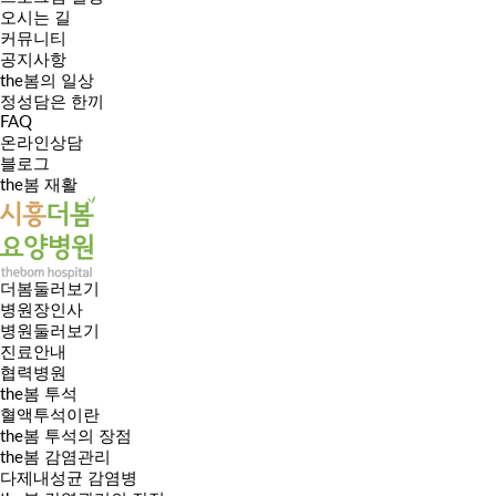
오시는 길
커뮤니티
공지사항
the봄의 일상
정성담은 한끼
FAQ
온라인상담
블로그
the봄 재활
더봄둘러보기
병원장인사
병원둘러보기
진료안내
협력병원
the봄 투석
혈액투석이란
the봄 투석의 장점
the봄 감염관리
다제내성균 감염병