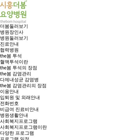
더봄둘러보기
병원장인사
병원둘러보기
진료안내
협력병원
the봄 투석
혈액투석이란
the봄 투석의 장점
the봄 감염관리
다제내성균 감염병
the봄 감염관리의 장점
이용안내
입퇴원 및 외래안내
전화번호
비급여 진료비안내
병원생활안내
사회복지프로그램
사회복지프로그램이란
다양한 프로그램
프로그램 일정