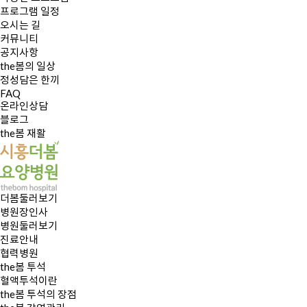
프로그램 일정
오시는 길
커뮤니티
공지사항
the봄의 일상
정성담은 한끼
FAQ
온라인상담
블로그
the봄 재활
더봄둘러보기
병원장인사
병원둘러보기
진료안내
협력병원
the봄 투석
혈액투석이란
the봄 투석의 장점