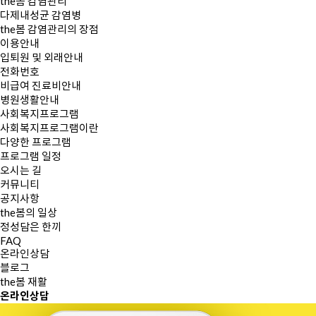
the봄 감염관리
다제내성균 감염병
the봄 감염관리의 장점
이용안내
입퇴원 및 외래안내
전화번호
비급여 진료비안내
병원생활안내
사회복지프로그램
사회복지프로그램이란
다양한 프로그램
프로그램 일정
오시는 길
커뮤니티
공지사항
the봄의 일상
정성담은 한끼
FAQ
온라인상담
블로그
the봄 재활
온라인
상담