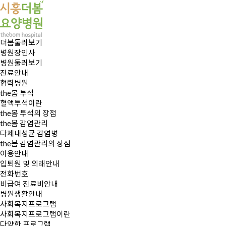
더봄둘러보기
병원장인사
병원둘러보기
진료안내
협력병원
the봄 투석
혈액투석이란
the봄 투석의 장점
the봄 감염관리
다제내성균 감염병
the봄 감염관리의 장점
이용안내
입퇴원 및 외래안내
전화번호
비급여 진료비안내
병원생활안내
사회복지프로그램
사회복지프로그램이란
다양한 프로그램