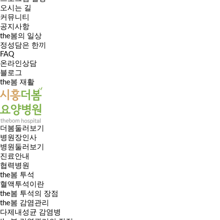
오시는 길
커뮤니티
공지사항
the봄의 일상
정성담은 한끼
FAQ
온라인상담
블로그
the봄 재활
더봄둘러보기
병원장인사
병원둘러보기
진료안내
협력병원
the봄 투석
혈액투석이란
the봄 투석의 장점
the봄 감염관리
다제내성균 감염병