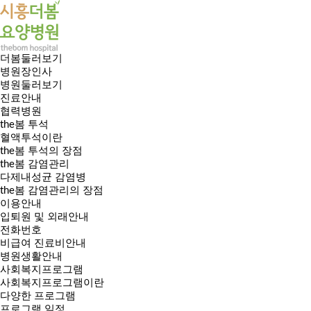
더봄둘러보기
병원장인사
병원둘러보기
진료안내
협력병원
the봄 투석
혈액투석이란
the봄 투석의 장점
the봄 감염관리
다제내성균 감염병
the봄 감염관리의 장점
이용안내
입퇴원 및 외래안내
전화번호
비급여 진료비안내
병원생활안내
사회복지프로그램
사회복지프로그램이란
다양한 프로그램
프로그램 일정