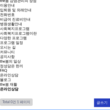
the봄 감염관리의 장점
이용안내
입퇴원 및 외래안내
전화번호
비급여 진료비안내
병원생활안내
사회복지프로그램
사회복지프로그램이란
다양한 프로그램
프로그램 일정
오시는 길
커뮤니티
공지사항
the봄의 일상
정성담은 한끼
FAQ
온라인상담
블로그
the봄 재활
온라인
상담
Total 0건
1 페이지
글쓰기