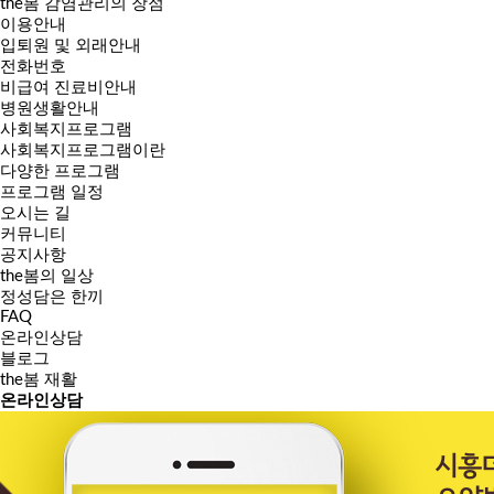
the봄 감염관리의 장점
이용안내
입퇴원 및 외래안내
전화번호
비급여 진료비안내
병원생활안내
사회복지프로그램
사회복지프로그램이란
다양한 프로그램
프로그램 일정
오시는 길
커뮤니티
공지사항
the봄의 일상
정성담은 한끼
FAQ
온라인상담
블로그
the봄 재활
온라인
상담