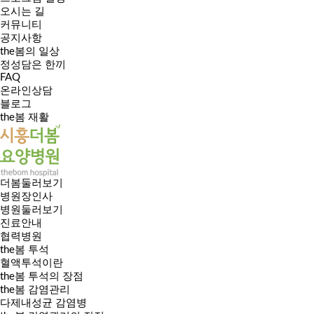
오시는 길
커뮤니티
공지사항
the봄의 일상
정성담은 한끼
FAQ
온라인상담
블로그
the봄 재활
더봄둘러보기
병원장인사
병원둘러보기
진료안내
협력병원
the봄 투석
혈액투석이란
the봄 투석의 장점
the봄 감염관리
다제내성균 감염병