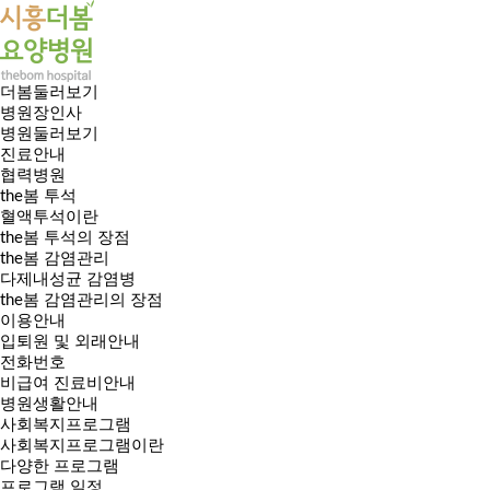
더봄둘러보기
병원장인사
병원둘러보기
진료안내
협력병원
the봄 투석
혈액투석이란
the봄 투석의 장점
the봄 감염관리
다제내성균 감염병
the봄 감염관리의 장점
이용안내
입퇴원 및 외래안내
전화번호
비급여 진료비안내
병원생활안내
사회복지프로그램
사회복지프로그램이란
다양한 프로그램
프로그램 일정