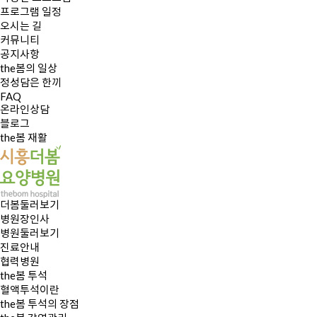
프로그램 일정
오시는 길
커뮤니티
공지사항
the봄의 일상
정성담은 한끼
FAQ
온라인상담
블로그
the봄 재활
더봄둘러보기
병원장인사
병원둘러보기
진료안내
협력병원
the봄 투석
혈액투석이란
the봄 투석의 장점