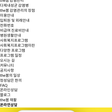
the봄 감염관리
다제내성균 감염병
the봄 감염관리의 장점
이용안내
입퇴원 및 외래안내
전화번호
비급여 진료비안내
병원생활안내
사회복지프로그램
사회복지프로그램이란
다양한 프로그램
프로그램 일정
오시는 길
커뮤니티
공지사항
the봄의 일상
정성담은 한끼
FAQ
온라인상담
블로그
the봄 재활
온라인
상담