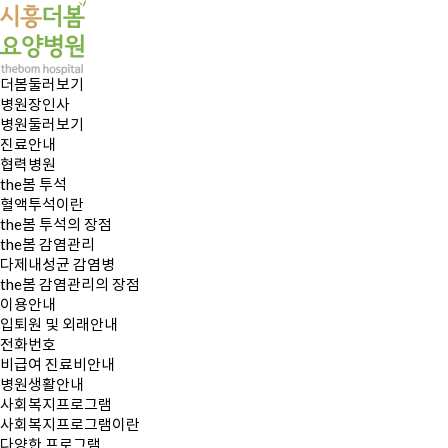
더봄둘러보기
병원장인사
병원둘러보기
진료안내
협력병원
the봄 투석
혈액투석이란
the봄 투석의 장점
the봄 감염관리
다제내성균 감염병
the봄 감염관리의 장점
이용안내
입퇴원 및 외래안내
전화번호
비급여 진료비안내
병원생활안내
사회복지프로그램
사회복지프로그램이란
다양한 프로그램