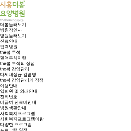
더봄둘러보기
병원장인사
병원둘러보기
진료안내
협력병원
the봄 투석
혈액투석이란
the봄 투석의 장점
the봄 감염관리
다제내성균 감염병
the봄 감염관리의 장점
이용안내
입퇴원 및 외래안내
전화번호
비급여 진료비안내
병원생활안내
사회복지프로그램
사회복지프로그램이란
다양한 프로그램
프로그램 일정