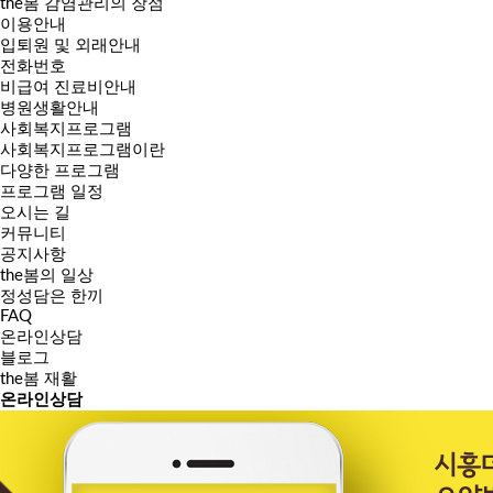
the봄 감염관리의 장점
이용안내
입퇴원 및 외래안내
전화번호
비급여 진료비안내
병원생활안내
사회복지프로그램
사회복지프로그램이란
다양한 프로그램
프로그램 일정
오시는 길
커뮤니티
공지사항
the봄의 일상
정성담은 한끼
FAQ
온라인상담
블로그
the봄 재활
온라인
상담