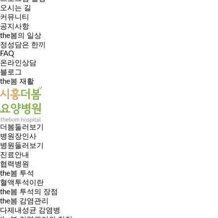
오시는 길
커뮤니티
공지사항
the봄의 일상
정성담은 한끼
FAQ
온라인상담
블로그
the봄 재활
더봄둘러보기
병원장인사
병원둘러보기
진료안내
협력병원
the봄 투석
혈액투석이란
the봄 투석의 장점
the봄 감염관리
다제내성균 감염병