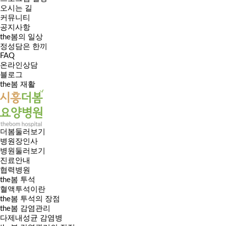
오시는 길
커뮤니티
공지사항
the봄의 일상
정성담은 한끼
FAQ
온라인상담
블로그
the봄 재활
더봄둘러보기
병원장인사
병원둘러보기
진료안내
협력병원
the봄 투석
혈액투석이란
the봄 투석의 장점
the봄 감염관리
다제내성균 감염병