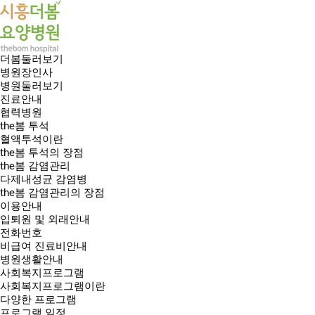
더봄둘러보기
병원장인사
병원둘러보기
진료안내
협력병원
the봄 투석
혈액투석이란
the봄 투석의 장점
the봄 감염관리
다제내성균 감염병
the봄 감염관리의 장점
이용안내
입퇴원 및 외래안내
전화번호
비급여 진료비안내
병원생활안내
사회복지프로그램
사회복지프로그램이란
다양한 프로그램
프로그램 일정