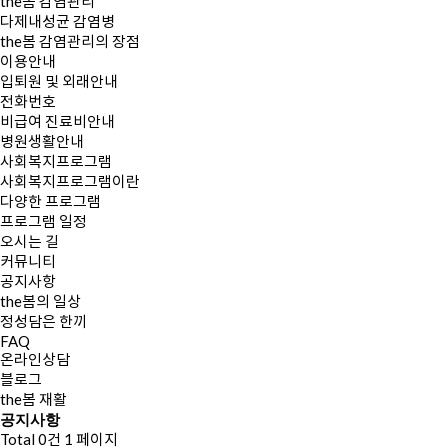
the봄 감염관리
다제내성균 감염병
the봄 감염관리의 장점
이용안내
입퇴원 및 외래안내
전화번호
비급여 진료비안내
병원생활안내
사회복지프로그램
사회복지프로그램이란
다양한 프로그램
프로그램 일정
오시는 길
커뮤니티
공지사항
the봄의 일상
정성담은 한끼
FAQ
온라인상담
블로그
the봄 재활
공지사항
Total 0건
1 페이지