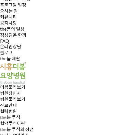
프로그램 일정
오시는 길
커뮤니티
공지사항
the봄의 일상
정성담은 한끼
FAQ
온라인상담
블로그
the봄 재활
더봄둘러보기
병원장인사
병원둘러보기
진료안내
협력병원
the봄 투석
혈액투석이란
the봄 투석의 장점