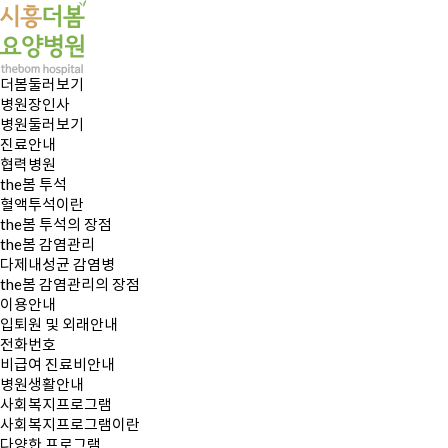
더봄둘러보기
병원장인사
병원둘러보기
진료안내
협력병원
the봄 투석
혈액투석이란
the봄 투석의 장점
the봄 감염관리
다제내성균 감염병
the봄 감염관리의 장점
이용안내
입퇴원 및 외래안내
전화번호
비급여 진료비안내
병원생활안내
사회복지프로그램
사회복지프로그램이란
다양한 프로그램