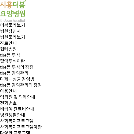
더봄둘러보기
병원장인사
병원둘러보기
진료안내
협력병원
the봄 투석
혈액투석이란
the봄 투석의 장점
the봄 감염관리
다제내성균 감염병
the봄 감염관리의 장점
이용안내
입퇴원 및 외래안내
전화번호
비급여 진료비안내
병원생활안내
사회복지프로그램
사회복지프로그램이란
다양한 프로그램