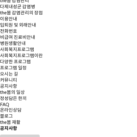
the봄 감염관리
다제내성균 감염병
the봄 감염관리의 장점
이용안내
입퇴원 및 외래안내
전화번호
비급여 진료비안내
병원생활안내
사회복지프로그램
사회복지프로그램이란
다양한 프로그램
프로그램 일정
오시는 길
커뮤니티
공지사항
the봄의 일상
정성담은 한끼
FAQ
온라인상담
블로그
the봄 재활
공지사항