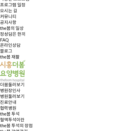
프로그램 일정
오시는 길
커뮤니티
공지사항
the봄의 일상
정성담은 한끼
FAQ
온라인상담
블로그
the봄 재활
더봄둘러보기
병원장인사
병원둘러보기
진료안내
협력병원
the봄 투석
혈액투석이란
the봄 투석의 장점