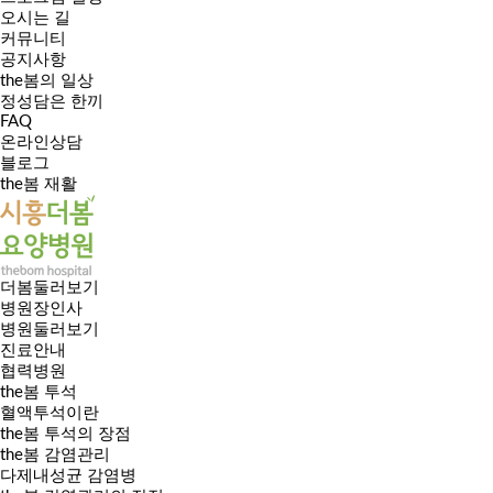
오시는 길
커뮤니티
공지사항
the봄의 일상
정성담은 한끼
FAQ
온라인상담
블로그
the봄 재활
더봄둘러보기
병원장인사
병원둘러보기
진료안내
협력병원
the봄 투석
혈액투석이란
the봄 투석의 장점
the봄 감염관리
다제내성균 감염병