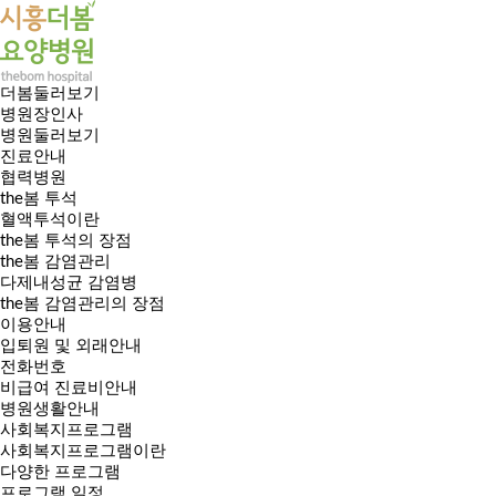
더봄둘러보기
병원장인사
병원둘러보기
진료안내
협력병원
the봄 투석
혈액투석이란
the봄 투석의 장점
the봄 감염관리
다제내성균 감염병
the봄 감염관리의 장점
이용안내
입퇴원 및 외래안내
전화번호
비급여 진료비안내
병원생활안내
사회복지프로그램
사회복지프로그램이란
다양한 프로그램
프로그램 일정