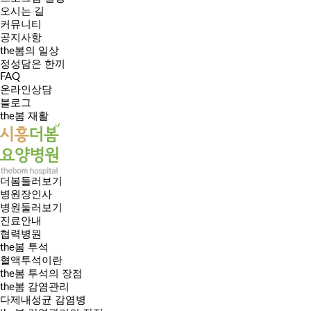
오시는 길
커뮤니티
공지사항
the봄의 일상
정성담은 한끼
FAQ
온라인상담
블로그
the봄 재활
더봄둘러보기
병원장인사
병원둘러보기
진료안내
협력병원
the봄 투석
혈액투석이란
the봄 투석의 장점
the봄 감염관리
다제내성균 감염병