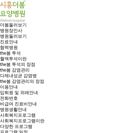
더봄둘러보기
병원장인사
병원둘러보기
진료안내
협력병원
the봄 투석
혈액투석이란
the봄 투석의 장점
the봄 감염관리
다제내성균 감염병
the봄 감염관리의 장점
이용안내
입퇴원 및 외래안내
전화번호
비급여 진료비안내
병원생활안내
사회복지프로그램
사회복지프로그램이란
다양한 프로그램
프로그램 일정